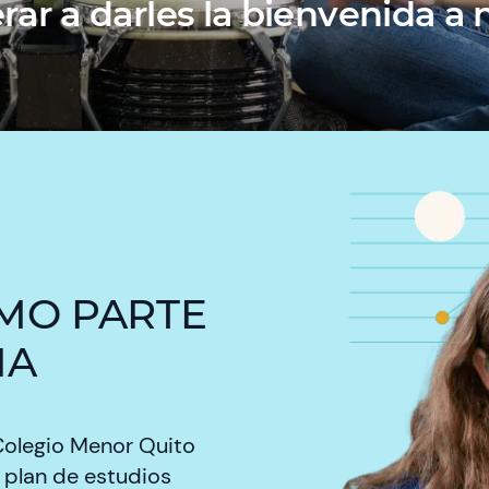
ar a darles la bienvenida a
OMO PARTE
IA
Colegio Menor Quito
o plan de estudios