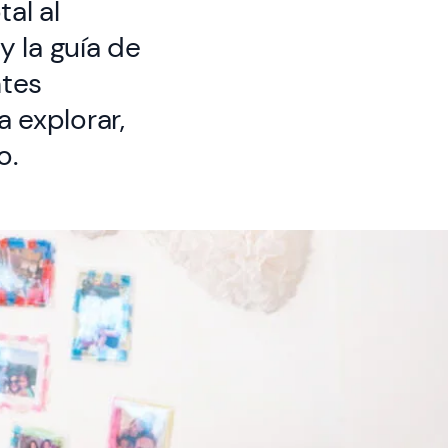
al al
y la guía de
ntes
 explorar,
o.