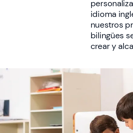
personaliza
idioma ingl
nuestros pr
bilingües s
crear y alc