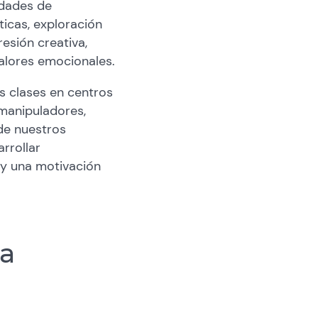
idades de
ticas, exploración
resión creativa,
alores emocionales.
s clases en centros
manipuladores,
 de nuestros
rrollar
 y una motivación
ra