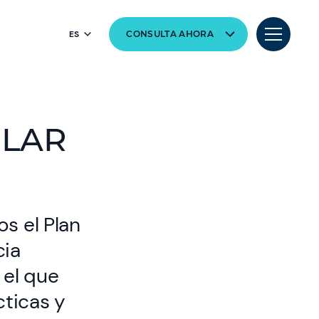
ES
CONSULTA AHORA
OLAR
s el Plan
cia
 el que
cticas y